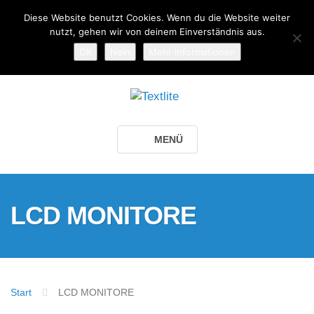
Diese Website benutzt Cookies. Wenn du die Website weiter
Adresse:
Tiroler Str. 1, 45659 Recklinghausen
nutzt, gehen wir von deinem Einverständnis aus.
OK
Nein
Mehr Informationen
Telefonnummer:
02361 - 959 910
MENÜ
LCD MONITORE
Start
LCD MONITORE